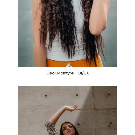
Cecil Mcintyre – UI/UX